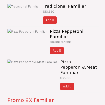
Tradicional Familiar
$
10.990
Add
Pizza Pepperoni
El
El
Familiar
precio
precio
original
actual
$
9.990
$
7.990
era:
es:
Add
$9.990.
$7.990.
Pizza
Pepperoni&Meat
Familiar
$
12.990
Add
Promo 2X Familiar