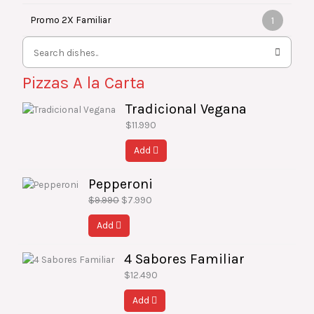
Promo 2X Familiar
1
Pizzas A la Carta
Tradicional Vegana
$
11.990
Add
Pepperoni
El
El
precio
precio
$
9.990
$
7.990
original
actual
Add
era:
es:
$9.990.
$7.990.
4 Sabores Familiar
$
12.490
Add