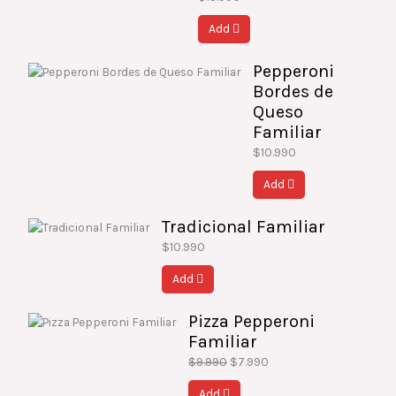
Add
Pepperoni
Bordes de
Queso
Familiar
$
10.990
Add
Tradicional Familiar
$
10.990
Add
Pizza Pepperoni
El
El
Familiar
precio
precio
original
actual
$
9.990
$
7.990
era:
es:
Add
$9.990.
$7.990.