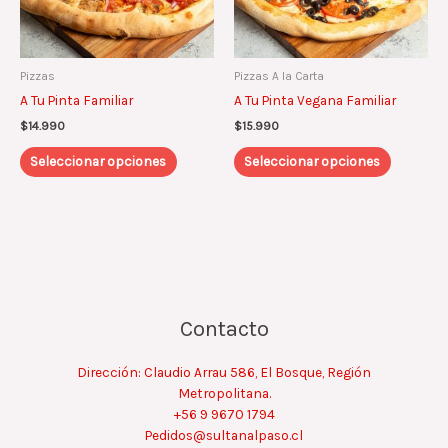
se
se
pueden
pueden
elegir
elegir
Pizzas
Pizzas A la Carta
en
en
A Tu Pinta Familiar
A Tu Pinta Vegana Familiar
la
la
página
página
$
14.990
$
15.990
de
de
Seleccionar opciones
Seleccionar opciones
producto
product
Contacto
Dirección: Claudio Arrau 586, El Bosque, Región
Metropolitana.
+56 9 9670 1794
Pedidos@sultanalpaso.cl