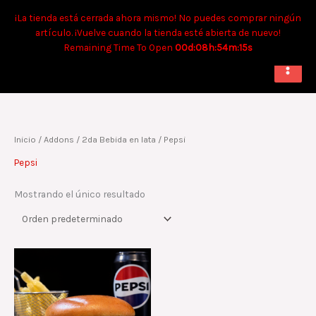
Ir
Tiempo aproximado para envíos a domicilio: 90 min. Para retiro:
¡La tienda está cerrada ahora mismo! No puedes comprar ningún
al
40 min.
artículo. ¡Vuelve cuando la tienda esté abierta de nuevo!
contenido
Remaining Time To Open
00d:08h:54m:15s
Inicio
/ Addons /
2da Bebida en lata
/ Pepsi
Pepsi
Mostrando el único resultado