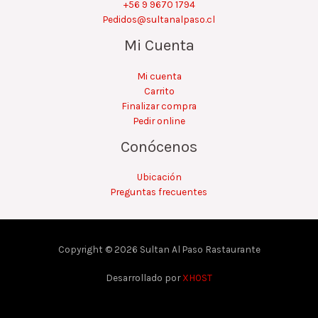
+56 9 9670 1794
Pedidos@sultanalpaso.cl
Mi Cuenta
Mi cuenta
Carrito
Finalizar compra
Pedir online
Conócenos
Ubicación
Preguntas frecuentes
Copyright © 2026 Sultan Al Paso Rastaurante
Desarrollado por
XHOST