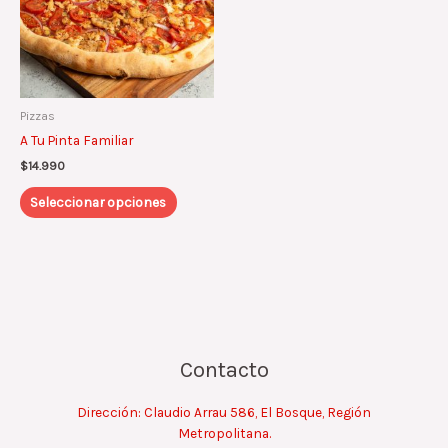
Las
opciones
se
pueden
elegir
Pizzas
en
A Tu Pinta Familiar
la
página
$
14.990
de
Seleccionar opciones
producto
Contacto
Dirección: Claudio Arrau 586, El Bosque, Región
Metropolitana.