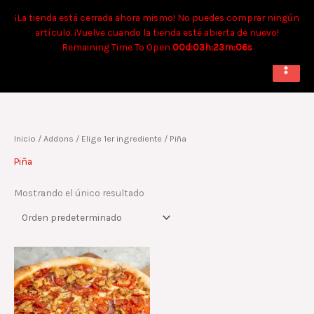
Ir
Tiempo aproximado para envíos a domicilio: 90 min. Para retiro:
¡La tienda está cerrada ahora mismo! No puedes comprar ningún
al
40 min.
artículo. ¡Vuelve cuando la tienda esté abierta de nuevo!
contenido
Remaining Time To Open
00d:03h:23m:06s
Inicio
/ Addons /
Elige 1er ingrediente
/ Piña
Piña
Mostrando el único resultado
Este
producto
tiene
múltiples
variantes.