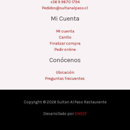
+56 9 9670 1794
Pedidos@sultanalpaso.cl
Mi Cuenta
Mi cuenta
Carrito
Finalizar compra
Pedir online
Conócenos
Ubicación
Preguntas frecuentes
Copyright © 2026 Sultan Al Paso Rastaurante
Desarrollado por
XHOST