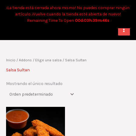
Ir
Tiempo aproximado para envíos a domicilio: 90 min. Para retiro:
¡La tienda está cerrada ahora mismo! No puedes comprar ningún
al
40 min.
artículo. ¡Vuelve cuando la tienda esté abierta de nuevo!
contenido
Remaining Time To Open
00d:03h:39m:46s
Inicio
/ Addons /
Elige una salsa
/ Salsa Sultan
Salsa Sultan
Mostrando el único resultado