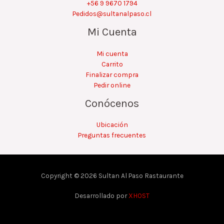
+56 9 9670 1794
Pedidos@sultanalpaso.cl
Mi Cuenta
Mi cuenta
Carrito
Finalizar compra
Pedir online
Conócenos
Ubicación
Preguntas frecuentes
Copyright © 2026 Sultan Al Paso Rastaurante
Desarrollado por
XHOST