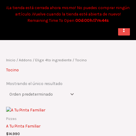
Ir
Tiempo aproximado para envíos a domicilio: 90 min. Para retiro:
¡La tienda está cerrada ahora mismo! No puedes comprar ningún
al
40 min.
artículo. ¡Vuelve cuando la tienda esté abierta de nuevo!
contenido
Remaining Time To Open
00d:00h:17m:44s
Inicio
/ Addons /
Elige 4to ingrediente
/ Tocino
Tocino
Mostrando el único resultado
Este
producto
Pizzas
tiene
A Tu Pinta Familiar
múltiples
$
14.990
variantes.