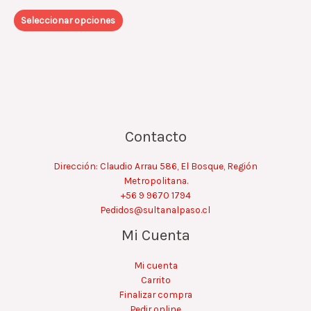
Las
Seleccionar opciones
opciones
se
pueden
elegir
en
la
página
de
Contacto
producto
Dirección: Claudio Arrau 586, El Bosque, Región
Metropolitana.
+56 9 9670 1794
Pedidos@sultanalpaso.cl
Mi Cuenta
Mi cuenta
Carrito
Finalizar compra
Pedir online