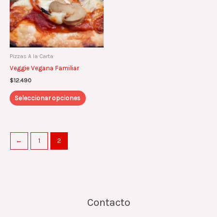
Las
opciones
se
pueden
elegir
Pizzas A la Carta
en
Veggie Vegana Familiar
la
página
$
12.490
de
Seleccionar opciones
producto
←
1
2
Contacto