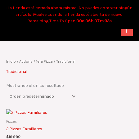
Ir
Tiempo aproximado para envíos a domicilio: 90 min. Para retiro:
¡La tienda está cerrada ahora mismo! No puedes comprar ningún
al
40 min.
artículo. ¡Vuelve cuando la tienda esté abierta de nuevo!
contenido
Remaining Time To Open
00d:06h:07m:33s
Inicio
/ Addons /
1era Pizza
/ Tradicional
Tradicional
Mostrando el único resultado
Pizzas
2 Pizzas Familiares
$
19.990