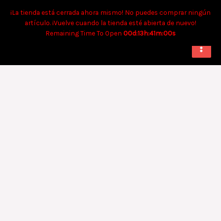
Ir
Tiempo aproximado para envíos a domicilio: 90 min. Para retiro:
¡La tienda está cerrada ahora mismo! No puedes comprar ningún
al
40 min.
artículo. ¡Vuelve cuando la tienda esté abierta de nuevo!
contenido
Remaining Time To Open
00d:13h:40m:59s
Limón
soda
2
L
cantidad