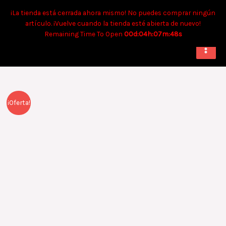
Ir
Tiempo aproximado para envíos a domicilio: 90 min. Para retiro:
¡La tienda está cerrada ahora mismo! No puedes comprar ningún
al
40 min.
artículo. ¡Vuelve cuando la tienda esté abierta de nuevo!
contenido
Remaining Time To Open
00d:04h:07m:48s
El
El
Oklahoma
¡Oferta!
precio
precio
Sultan
original
actual
Style
era:
es:
Doble
$8.490.
$7.490.
cantidad