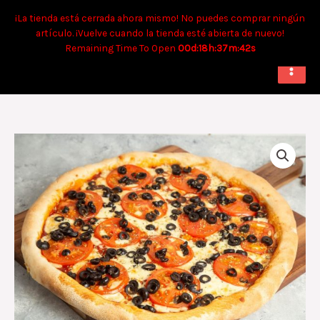
Ir
Tiempo aproximado para envíos a domicilio: 90 min. Para retiro:
¡La tienda está cerrada ahora mismo! No puedes comprar ningún
al
40 min.
artículo. ¡Vuelve cuando la tienda esté abierta de nuevo!
contenido
Remaining Time To Open
00d:18h:37m:42s
Napolitana
Familiar
cantidad