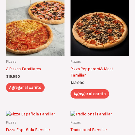
Pizzas
Pizzas
2 Pizzas Familiares
Pizza Pepperoni&Meat
Familiar
$
19.990
$
12.990
Agregar al carrito
Agregar al carrito
Pizzas
Pizzas
Pizza Española Familiar
Tradicional Familiar