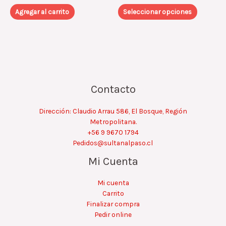
Las
Agregar al carrito
Seleccionar opciones
opcione
se
pueden
elegir
en
la
página
Contacto
de
product
Dirección: Claudio Arrau 586, El Bosque, Región
Metropolitana.
+56 9 9670 1794
Pedidos@sultanalpaso.cl
Mi Cuenta
Mi cuenta
Carrito
Finalizar compra
Pedir online