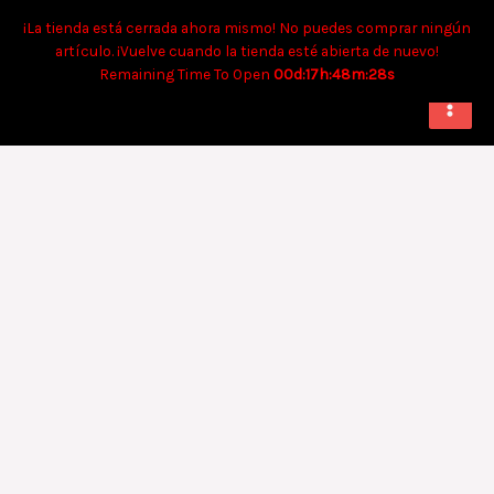
Ir
Tiempo aproximado para envíos a domicilio: 90 min. Para retiro:
¡La tienda está cerrada ahora mismo! No puedes comprar ningún
al
40 min.
artículo. ¡Vuelve cuando la tienda esté abierta de nuevo!
contenido
Remaining Time To Open
00d:17h:48m:28s
Pollo
Bacon
Familiar
cantidad