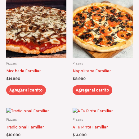
Pizzas
Pizzas
Mechada Familiar
Napolitana Familiar
$
14.990
$
8.990
Agregar al carrito
Agregar al carrito
Este
product
Pizzas
Pizzas
tiene
Tradicional Familiar
A Tu Pinta Familiar
múltiple
$
10.990
$
14.990
variantes