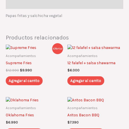
Descripción
Papas fritas y salchicha vegetal
Productos relacionados
El
El
¡Oferta!
precio
precio
Acompañamientos
Acompañamientos
original
actual
era:
es:
Supreme Fries
12 falafel + salsa shawarma
$12.990.
$9.990.
$
12.990
$
9.990
$
6.000
Agregar al carrito
Agregar al carrito
Acompañamientos
Acompañamientos
Oklahoma Fries
Aritos Bacon BBQ
$
6.990
$
7.390