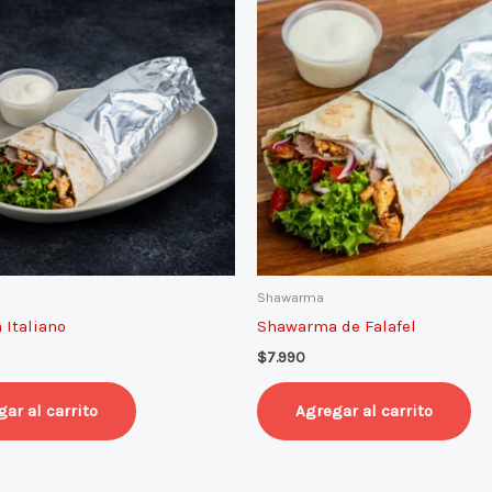
Shawarma
Italiano
Shawarma de Falafel
$
7.990
ar al carrito
Agregar al carrito