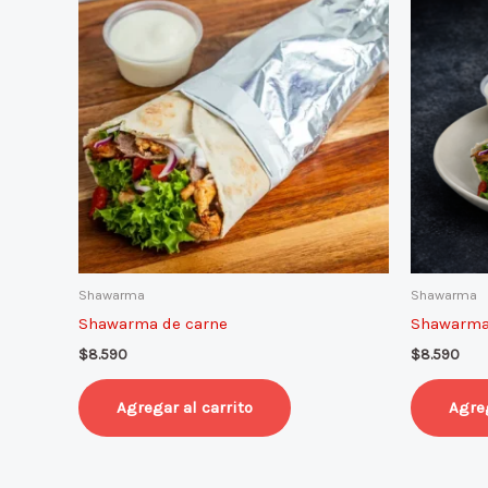
Shawarma
Shawarma
Shawarma de carne
Shawarma 
$
8.590
$
8.590
Agregar al carrito
Agreg