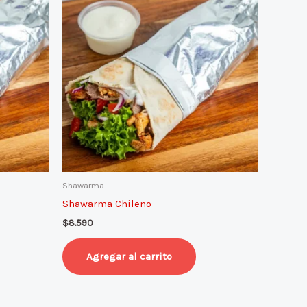
Shawarma
Shawarma Chileno
$
8.590
Agregar al carrito