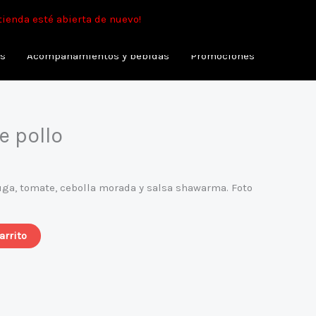
min.
tienda esté abierta de nuevo!
as
Acompañamientos y bebidas
Promociones
 pollo
ga, tomate, cebolla morada y salsa shawarma. Foto
arrito