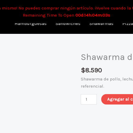
mpo aproximado para envíos a domicilio: 90 min. Para retiro: 40 
a mismo! No puedes comprar ningún artículo. ¡Vuelve cuando la 
Remaining Time To Open
00d:14h:04m:03s
Hamburguesas
Sandwiches
Shawarmas
Pizz
Shawarma de
Shawarma
de
$
8.590
pollo
cantidad
Shawarma de pollo, lechu
referencial.
Agregar al c