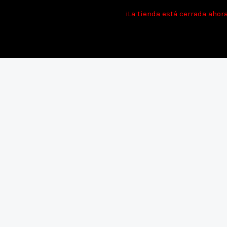
Ir
Tie
¡La tienda está cerrada ahor
al
contenido