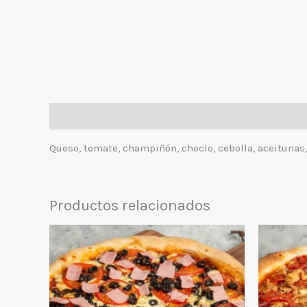
Descripción
Queso, tomate, champiñón, choclo, cebolla, aceitunas
Productos relacionados
Este
producto
tiene
múltiples
variantes.