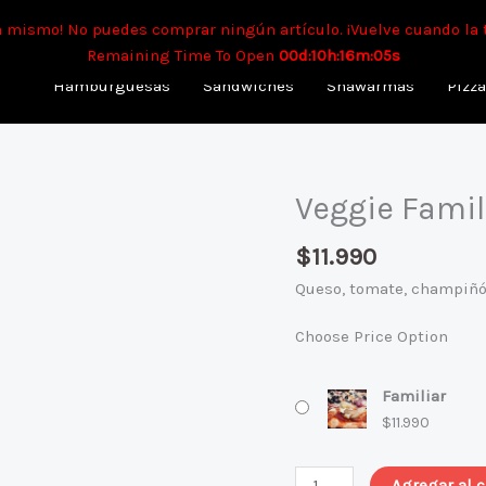
mpo aproximado para envíos a domicilio: 90 min. Para retiro: 40 
a mismo! No puedes comprar ningún artículo. ¡Vuelve cuando la 
Remaining Time To Open
00d:10h:16m:05s
Hamburguesas
Sandwiches
Shawarmas
Pizz
Veggie Famil
Veggie
Familiar
$
11.990
cantidad
Queso, tomate, champiñón
Choose Price Option
Familiar
$
11.990
Agregar al c