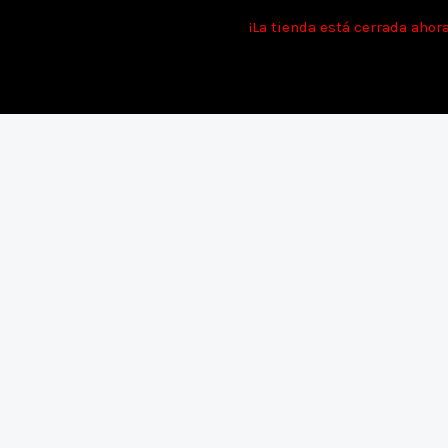
Ir
Tie
¡La tienda está cerrada ahor
al
contenido