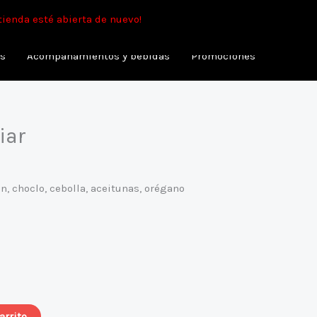
min.
tienda esté abierta de nuevo!
as
Acompañamientos y bebidas
Promociones
iar
, choclo, cebolla, aceitunas, orégano
arrito