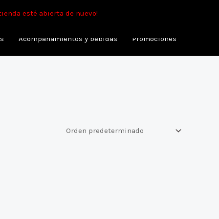
min.
tienda esté abierta de nuevo!
as
Acompañamientos y bebidas
Promociones