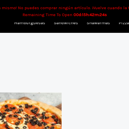
mpo aproximado para envíos a domicilio: 90 min. Para retiro: 40 
a mismo! No puedes comprar ningún artículo. ¡Vuelve cuando la 
Remaining Time To Open
00d:15h:42m:24s
Hamburguesas
Sandwiches
Shawarmas
Pizz
Este
producto
tiene
múltiples
variantes.