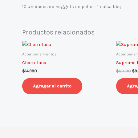
10 unidades de nuggets de pollo + 1 salsa bbq
Productos relacionados
El
pre
ori
Acompañamientos
Acompañam
era
Chorrillana
Supreme F
$12
$
14.990
$
12.990
$
9
Agregar al carrito
Agreg