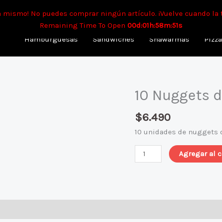
mpo aproximado para envíos a domicilio: 90 min. Para retiro: 40 
a mismo! No puedes comprar ningún artículo. ¡Vuelve cuando la 
Remaining Time To Open
00d:01h:58m:51s
Hamburguesas
Sandwiches
Shawarmas
Pizz
10 Nuggets d
10
Nuggets
$
6.490
de
pollo
10 unidades de nuggets d
+
salsa
Agregar al c
bbq
cantidad