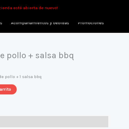
min.
tienda esté abierta de nuevo!
as
Acompañamientos y bebidas
Promociones
e pollo + salsa bbq
e pollo + 1 salsa bbq
arrito