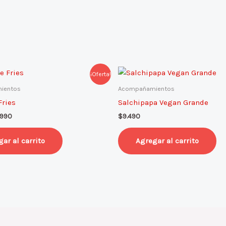
El
¡Oferta!
cio
precio
ginal
actual
ientos
Acompañamientos
:
es:
ries
Salchipapa Vegan Grande
.990.
$9.990.
.990
$
9.490
ar al carrito
Agregar al carrito