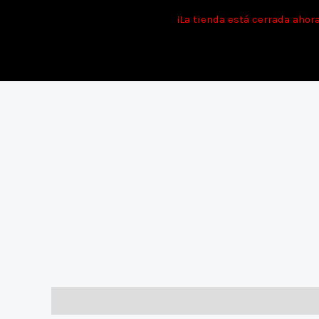
Ir
Tie
¡La tienda está cerrada ahor
al
contenido
Descripción