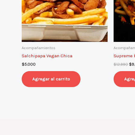
Acompañamientos
Acompañam
Salchipapa Vegan Chica
Supreme F
$
5.000
$
12.990
$
9
Agregar al carrito
Agreg