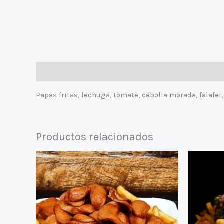
Descripción
Papas fritas, lechuga, tomate, cebolla morada, falafe
Productos relacionados
El
pre
ori
era
$12