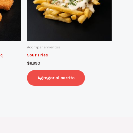
Acompañamientos
bq
Sour Fries
$
6.990
Agregar al carrito