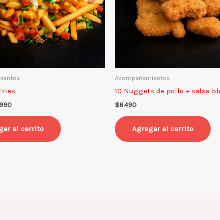
ientos
Acompañamientos
ries
10 Nuggets de pollo + salsa b
.990
$
6.490
ar al carrito
Agregar al carrito