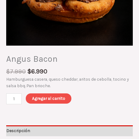
Angus Bacon
$
7.990
$
6.990
Hamburguesa casera, queso cheddar, aritos de cebolla, tocino y
salsa bbq. Pan brioche.
Agregar al carrito
Descripción