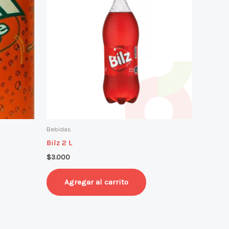
Bebidas
Bilz 2 L
$
3.000
Agregar al carrito