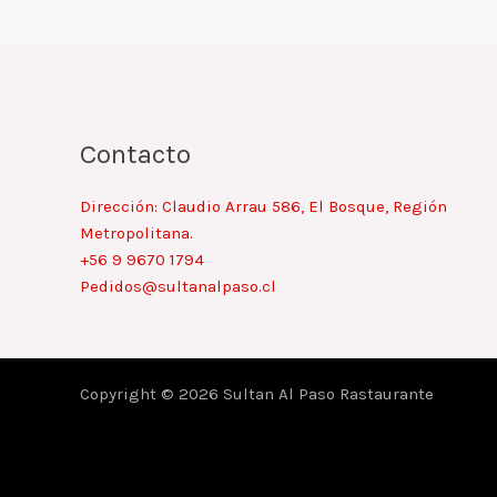
Contacto
Dirección: Claudio Arrau 586, El Bosque, Región
Metropolitana.
+56 9 9670 1794
Pedidos@sultanalpaso.cl
Copyright © 2026 Sultan Al Paso Rastaurante