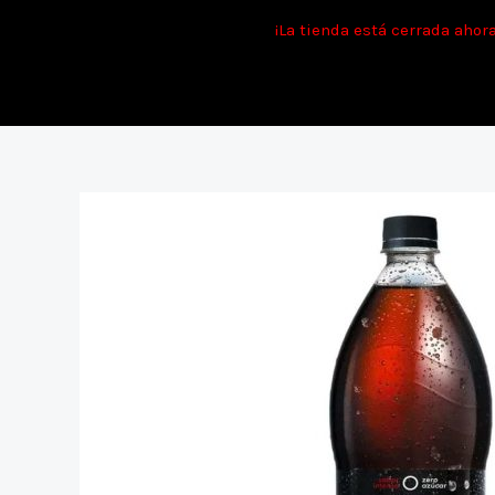
Ir
Tie
¡La tienda está cerrada ahor
al
contenido