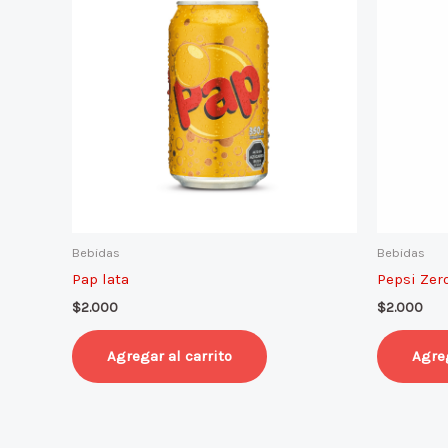
Bebidas
Bebidas
Pap lata
Pepsi Zer
$
2.000
$
2.000
Agregar al carrito
Agreg