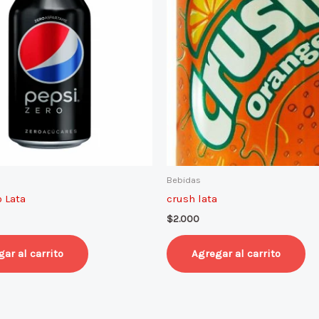
Bebidas
o Lata
crush lata
$
2.000
ar al carrito
Agregar al carrito