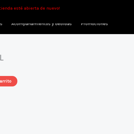
min.
tienda esté abierta de nuevo!
as
Acompañamientos y bebidas
Promociones
L
arrito