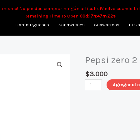
mpo aproximado para envíos a domicilio: 90 min. Para retiro: 40 
a mismo! No puedes comprar ningún artículo. ¡Vuelve cuando la 
Remaining Time To Open
00d:17h:47m:21s
Hamburguesas
Sandwiches
Shawarmas
Pizz
Pepsi zero 2 
Pepsi
zero
$
3.000
2
L
Agregar al c
cantidad