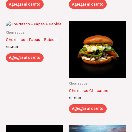
Agregar al carrito
Agregar al carrito
Churrascos
Churrasco + Papas + Bebida
$
9.490
Agregar al carrito
Churrascos
Churrasco Chacarero
$
5.990
Agregar al carrito