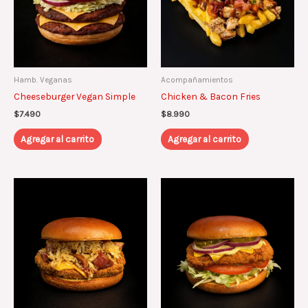
Hamb. Veganas
Acompañamientos
Cheeseburger Vegan Simple
Chicken & Bacon Fries
$
7.490
$
8.990
Agregar al carrito
Agregar al carrito