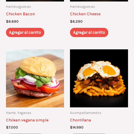
Hamburguesas
Hamburguesas
Chicken Bacon
Chicken Cheese
$
6.690
$
6.290
Agregar al carrito
Agregar al carrito
Hamb. Veganas
Acompañamientos
Chilean vegana simple
Chorrillana
$
7.000
$
14.990