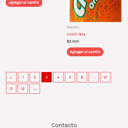
Agregar al carrito
Bebidas
crush lata
$
2.000
Agregar al carrito
←
1
2
3
4
5
6
…
10
11
12
→
Contacto