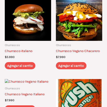
Churrascos
Churrascos
Churrasco italiano
Churrasco Vegano Chacarero
$
5.990
$
7.990
Agregar al carrito
Agregar al carrito
Churrascos
Churrasco Vegano Italiano
$
7.990