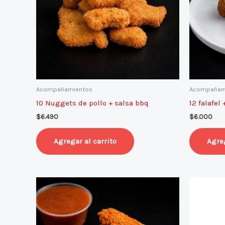
Acompañamientos
Acompañam
10 Nuggets de pollo + salsa bbq
12 falafel
$
6.490
$
6.000
Agregar al carrito
Agreg