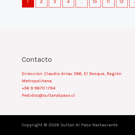
1
2
3
4
…
10
11
12
Contacto
Dirección: Claudio Arrau 586, El Bosque, Región
Metropolitana.
+56 9 9670 1794
Pedidos@sultanalpaso.cl
Copyright © 2026 Sultan Al Paso Rastaurante