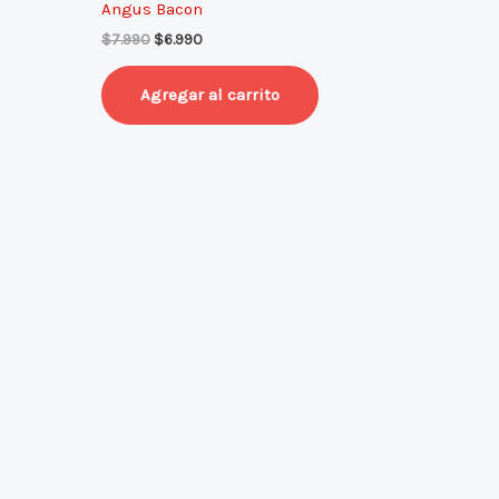
Angus Bacon
$7.990.
$6.990.
$
7.990
$
6.990
Agregar al carrito