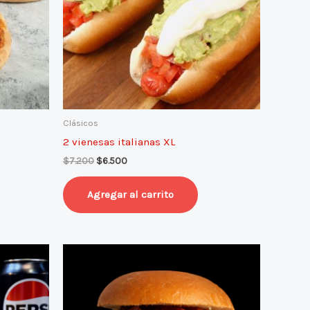
Clásicos
2 vienesas italianas XL
$
7.200
$
6.500
Agregar al carrito