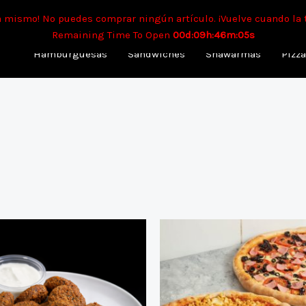
mpo aproximado para envíos a domicilio: 90 min. Para retiro: 40 
a mismo! No puedes comprar ningún artículo. ¡Vuelve cuando la 
Remaining Time To Open
00d:09h:46m:04s
Hamburguesas
Sandwiches
Shawarmas
Pizz