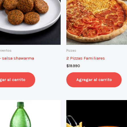
ientos
Pizzas
 + salsa shawarma
2 Pizzas Familiares
$
19.990
ar al carrito
Agregar al carrito