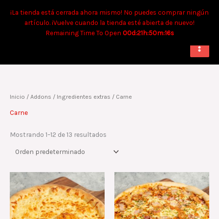
Ir
Tiempo aproximado para envíos a domicilio: 90 min. Para retiro:
¡La tienda está cerrada ahora mismo! No puedes comprar ningún
al
40 min.
artículo. ¡Vuelve cuando la tienda esté abierta de nuevo!
contenido
Remaining Time To Open
00d:21h:50m:15s
Inicio
/ Addons /
Ingredientes extras
/ Carne
Carne
Mostrando 1–12 de 13 resultados