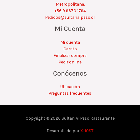
Metropolitana.
+56 9 9670 1794
Pedidos@sultanalpaso.cl
Mi Cuenta
Mi cuenta
Carrito
Finalizar compra
Pedir online
Conócenos
Ubicación
Preguntas frecuentes
Copyright © 2026 Sultan Al Paso Rastaurante
Desarrollado por
XHOST