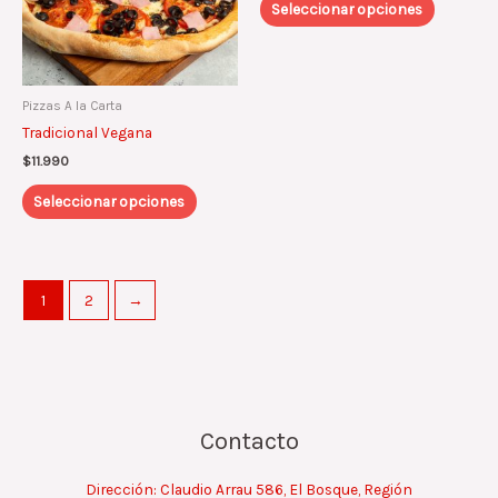
Seleccionar opciones
opciones
opcione
se
se
pueden
pueden
elegir
elegir
Pizzas A la Carta
en
en
Tradicional Vegana
la
la
página
página
$
11.990
de
de
Seleccionar opciones
producto
product
1
2
→
Contacto
Dirección: Claudio Arrau 586, El Bosque, Región